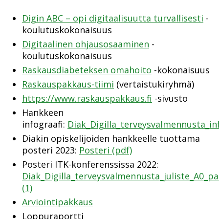
Digin ABC – opi digitaalisuutta turvallisesti
-
koulutuskokonaisuus
Digitaalinen ohjausosaaminen
-
koulutuskokonaisuus
Raskausdiabeteksen omahoito
-kokonaisuus
Raskauspakkaus-tiimi
(vertaistukiryhmä)
https://www.raskauspakkaus.fi
-sivusto
Hankkeen
infograafi:
Diak_Digilla_terveysvalmennusta_in
Diakin opiskelijoiden hankkeelle tuottama
posteri 2023:
Posteri (pdf)
Posteri ITK-konferenssissa 2022:
Diak_Digilla_terveysvalmennusta_juliste_A0_pa
(1)
Arviointipakkaus
Loppuraportti