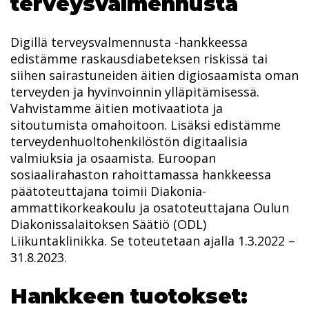
terveysvalmennusta
Digillä terveysvalmennusta -hankkeessa
edistämme raskausdiabeteksen riskissä tai
siihen
sairastuneiden äitien digiosaamista oman
terveyden ja
hyvinvoinnin ylläpitämisessä.
Vahvistamme äitien motivaatiota ja
sitoutumista omahoitoon. Lisäksi
edistämme
terveydenhuoltohenkilöstön digitaalisia
valmiuksia ja osaamista.
Euroopan
sosiaalirahaston rahoittamassa hankkeessa
päätoteuttajana toimii Diakonia-
ammattikorkeakoulu ja osatoteuttajana Oulun
Diakonissalaitoksen Säätiö (ODL)
Liikuntaklinikka.
Se
toteutetaan ajalla 1.3.2022 –
31.8.2023.
Hankkeen tuotokset: