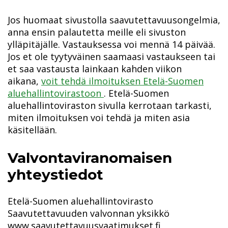
Jos huomaat sivustolla saavutettavuusongelmia,
anna ensin palautetta meille eli sivuston
ylläpitäjälle. Vastauksessa voi mennä 14 päivää.
Jos et ole tyytyväinen saamaasi vastaukseen tai
et saa vastausta lainkaan kahden viikon
aikana,
voit tehdä ilmoituksen Etelä-Suomen
Avautuu uuteen ikkunaan
aluehallintovirastoon
. Etelä-Suomen
aluehallintoviraston sivulla kerrotaan tarkasti,
miten ilmoituksen voi tehdä ja miten asia
käsitellään.
Valvontaviranomaisen
yhteystiedot
Etelä-Suomen aluehallintovirasto
Saavutettavuuden valvonnan yksikkö
www.saavutettavuusvaatimukset.fi