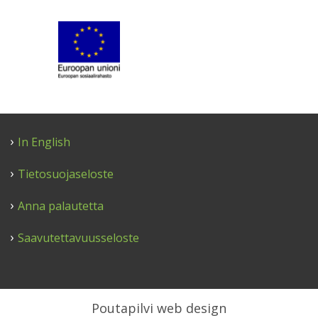
In English
Tietosuojaseloste
Anna palautetta
Saavutettavuusseloste
Poutapilvi web design