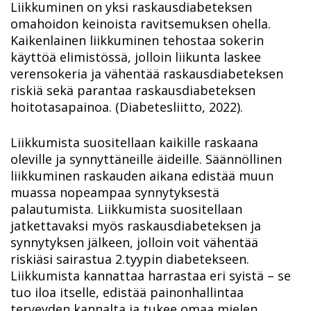
Liikkuminen on yksi raskausdiabeteksen
omahoidon keinoista ravitsemuksen ohella.
Kaikenlainen liikkuminen tehostaa sokerin
käyttöä elimistössä, jolloin liikunta laskee
verensokeria ja vähentää raskausdiabeteksen
riskiä sekä parantaa raskausdiabeteksen
hoitotasapainoa. (Diabetesliitto, 2022).
Liikkumista suositellaan kaikille raskaana
oleville ja synnyttäneille äideille. Säännöllinen
liikkuminen raskauden aikana edistää muun
muassa nopeampaa synnytyksestä
palautumista. Liikkumista suositellaan
jatkettavaksi myös raskausdiabeteksen ja
synnytyksen jälkeen, jolloin voit vähentää
riskiäsi sairastua 2.tyypin diabetekseen.
Liikkumista kannattaa harrastaa eri syistä – se
tuo iloa itselle, edistää painonhallintaa
terveyden kannalta ja tukee omaa mielen