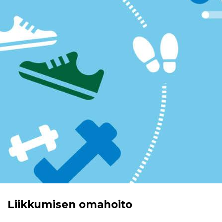
Liikkumisen omahoito