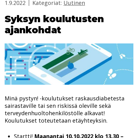
1.9.2022
Kategoriat:
Uutinen
Syksyn koulutusten
ajankohdat
Minä pystyn! -koulutukset raskausdiabetesta
sairastaville tai sen riskissä oleville sekä
terveydenhuoltohenkilöstölle alkavat!
Koulutukset toteutetaan etäyhteyksin.
Startti!
Maanantai 10.10.2022 klo 13.30 –