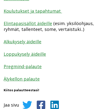
Koulutukset ja tapahtumat
Elintapasisällöt äideille
(esim. yksilöohjaus,
ryhmät, tallenteet, some, vertaistuki..)
Alkukysely äideille
Loppukysely äideille
Pregmind-palaute
Älykellon palaute
Kiitos palautteestasi!
Jaa sivu
Jaa sivu Twitterissä
Jaa sivu Facebookissa
Jaa sivu LinkedInissä