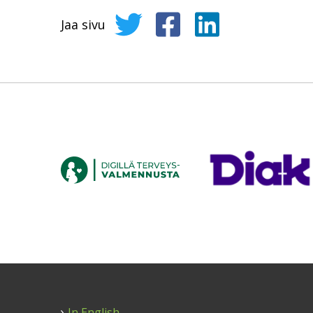
Jaa sivu
Jaa sivu Twitterissä
Jaa sivu Facebookissa
Jaa sivu LinkedIni
In English