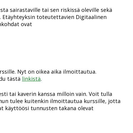
a sairastaville tai sen riskissä oleville sekä
 Etäyhteyksin toteutettavien Digitaalinen
ankohdat ovat
ssille. Nyt on oikea aika ilmoittautua.
du tästä
linkistä
.
ti tai kaverin kanssa milloin vain. Voit tulla
un tulee kuitenkin ilmoittautua kurssille, jotta
t käyttöösi tunnusten takana olevat